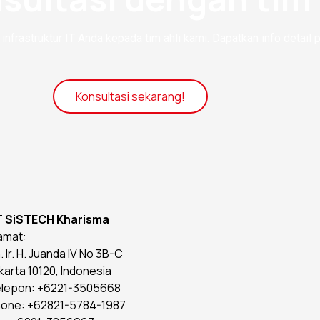
infrastruktur IT Anda kepada tim ahli kami. Dapatkan info detail 
Konsultasi sekarang!
T SiSTECH Kharisma
amat:
n. Ir. H. Juanda IV No 3B-C
karta 10120, Indonesia
lepon: +6221-3505668
one: +62821-5784-1987