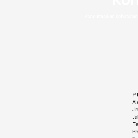
Konsultasikan kebutuhan 
P
Al
Jl
Ja
Te
Ph