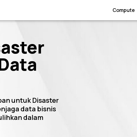
Compute
saster
 Data
pan untuk Disaster
njaga data bisnis
ulihkan dalam