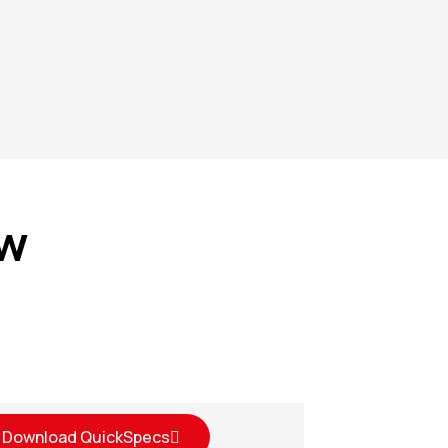
ew
Download QuickSpecs