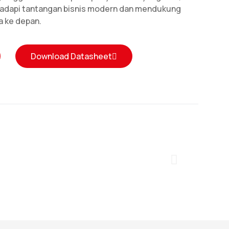
adapi tantangan bisnis modern dan mendukung
a ke depan.
Download Datasheet
HPE ProLiant