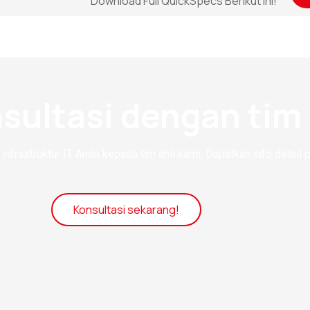
Download Full QuickSpecs Berikut ini!
sultasi dengan tim 
infrastruktur IT Anda kepada tim ahli kami. Dapatkan info detail 
Konsultasi sekarang!