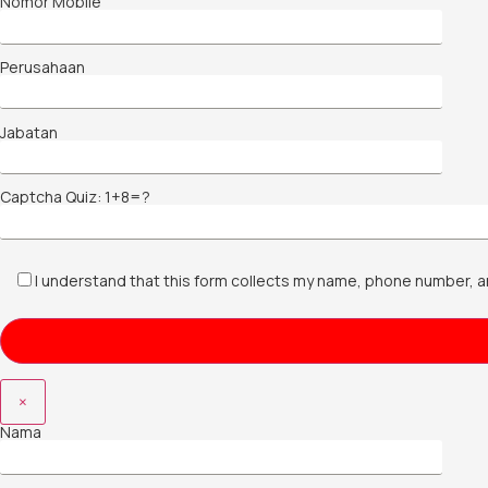
Nomor Mobile
Perusahaan
Jabatan
Captcha Quiz: 1+8=?
I understand that this form collects my name, phone number, a
×
Nama