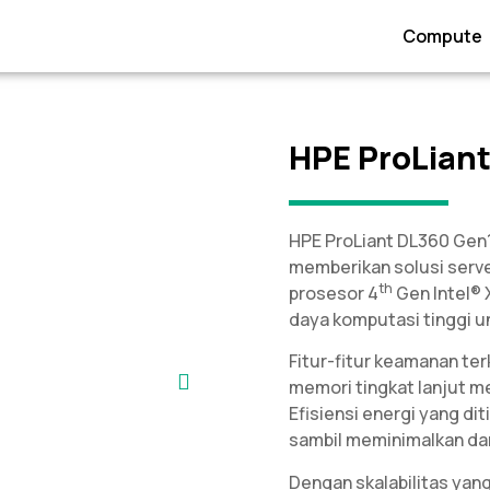
Compute
HPE ProLiant
HPE ProLiant DL360 Gen1
memberikan solusi server
th
prosesor 4
Gen Intel® 
daya komputasi tinggi u
Fitur-fitur keamanan ter
memori tingkat lanjut m
Efisiensi energi yang d
sambil meminimalkan da
Dengan skalabilitas yan