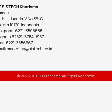
T SiSTECH Kharisma
amat:
n. Ir. H. Juanda IV No 3B-C
karta 10120, Indonesia
lepon: +6221-3505668
one: +62821-5784-1987
x: +6221-3856967
ail: marketing@sistech.co.id
© 2026 SiSTECH Kharisma. All Rights Reserved.