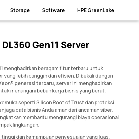
Storage
Software
HPE GreenLake
 DL360 Gen11 Server
1 menghadirkan beragam fitur terbaru untuk
 yang lebih canggih dan efisien. Dibekali dengan
Xeon® generasi terbaru, server ini menghadirkan
ntuk menangani beban kerja bisnis yang berat.
kemuka seperti Silicon Root of Trust dan proteksi
enjaga data bisnis Anda aman dari ancaman siber.
itingkatkan membantu mengurangi biaya operasional
mpak lingkungan.
g tinggi dan kemampuan penyesuaian yang luas,