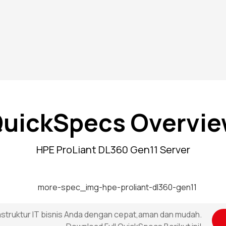
uickSpecs Overvi
HPE ProLiant DL360 Gen11 Server
rastruktur IT bisnis Anda dengan cepat,aman dan mudah.