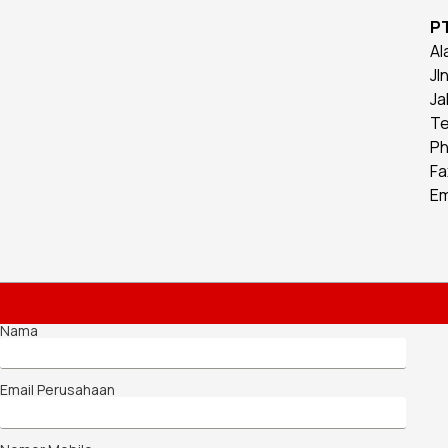
P
Al
Jl
Ja
Te
Ph
Fa
Em
Nama
Email Perusahaan